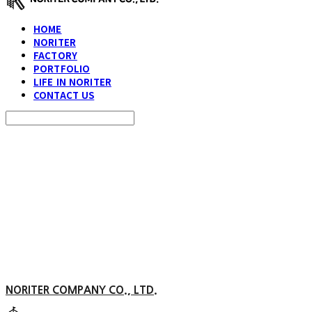
HOME
NORITER
FACTORY
PORTFOLIO
LIFE IN NORITER
CONTACT US
Search
검색
Log In
로그인
Cart
장바구니
NORITER COMPANY CO., LTD.