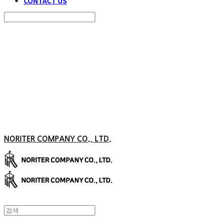
CONTACT US
Search
검색
Log In
로그인
Cart
장바구니
NORITER COMPANY CO., LTD.